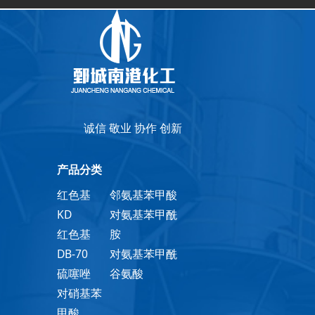
诚信 敬业 协作 创新
产品分类
红色基
邻氨基苯甲酸
KD
对氨基苯甲酰
红色基
胺
DB-70
对氨基苯甲酰
硫噻唑
谷氨酸
对硝基苯
甲酸